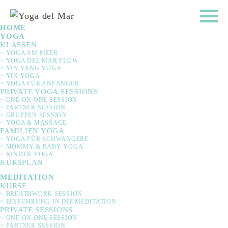
HOME
YOGA
KLASSEN
> YOGA AM MEER
> YOGA DEL MAR FLOW
> YIN YANG YOGA
> YIN YOGA
> YOGA FÜR ANFÄNGER
PRIVATE YOGA SESSIONS
> ONE ON ONE SESSION
> PARTNER SESSION
> GRUPPEN SESSION
> YOGA & MASSAGE
FAMILIEN YOGA
Allgemeine Informationen und Allgemeine
> YOGA FÜR SCHWANGERE
> MOMMY & BABY YOGA
Geschäftsbedingungen
> KINDER YOGA
KURSPLAN
Informationen
MEDITATION
KURSE
> BREATHWORK SESSION
> EINFÜHRUNG IN DIE MEDITATION
Kursgebühr/Anmeldung
PRIVATE SESSIONS
> ONE ON ONE SESSION
Mit Ihrer abgegebenen Anmeldung sind Sie
> PARTNER SESSION