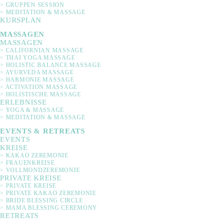
> GRUPPEN SESSION
verbindlich bei uns angemeldet.
> MEDITATION & MASSAGE
Bitte beachten Sie die finanzielln Bestimmungen
KURSPLAN
für die Anmeldung zu den offenen Kursen:
MASSAGEN
MASSAGEN
/ Stornierung bis 24 Stunden vor Kursbeginn =
> CALIFORNIAN MASSAGE
11%ige Rückerstattung der
> THAI YOGA MASSAGE
> HOLISTIC BALANCE MASSAGE
Teilnahmegebühr/keine Kosten für den Kurs
> AYURVEDA MASSAGE
> HARMONIE MASSAGE
/ Keine Stornierungsmöglichkeit innerhalb von
> ACTIVATION MASSAGE
> HOLISTISCHE MASSAGE
24 Stunden vor Beginn des Kurses. Die
ERLEBNISSE
Kursgebühr ist vom Teilnehmer zu entrichten.
> YOGA & MASSAGE
> MEDITATION & MASSAGE
EVENTS & RETREATS
EVENTS
Workshops & Retreats:
KREISE
> KAKAO ZEREMONIE
/ Stornierung bis 14 Tage vor Beginn der
> FRAUENKREISE
> VOLLMONDZEREMONIE
Veranstaltung = 100% Erstattung der
PRIVATE KREISE
Teilnahmegebühr abzüglich 10 €
> PRIVATE KREISE
> PRIVATE KAKAO ZEREMONIE
Bearbeitungsgebühr
> BRIDE BLESSING CIRCLE
> MAMA BLESSING CEREMONY
/ Stornierung 13-7 vor Veranstaltungsbeginn =
RETREATS