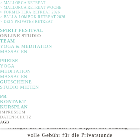
50% Erstattung der Kursgebühr
> MALLORCA RETREAT
> MALLORCA RETREAT WOCHE
/ Stornierung weniger als 7 Tage vor Kursbeginn
> FORMENTERA RETREAT 2026
> BALI & LOMBOK RETREAT 2026
= keine Erstattung
> DEIN PRIVATES RETREAT
SPIRIT FESTIVAL
Bearbeitungsgebühren/Stornierung,
ONLINE STUDIO
TEAM
Mahngebühren/Einschreibung: 10 €
YOGA & MEDITATION
MASSAGEN
PREISE
YOGA
Private Yoga- und Meditations-Sitzungen &
MEDITATION
Pakete (Yoga/Meditation & Massage):
MASSAGEN
GUTSCHEINE
Stornierung bis zu 48 Stunden bevor Beginn der
STUDIO MIETEN
Sitzung = 100% des Preises der privaten Sitzung
PR
KONTAKT
48-24 Stunden vor Beginn der Sitzung = 50% des
KURSPLAN
IMPRESSUM
Preises der privaten Sitzung
DATENSCHUTZ
AGB
Weniger als 24 Stunden vor Beginn der Sitzung =
volle Gebühr für die Privatstunde